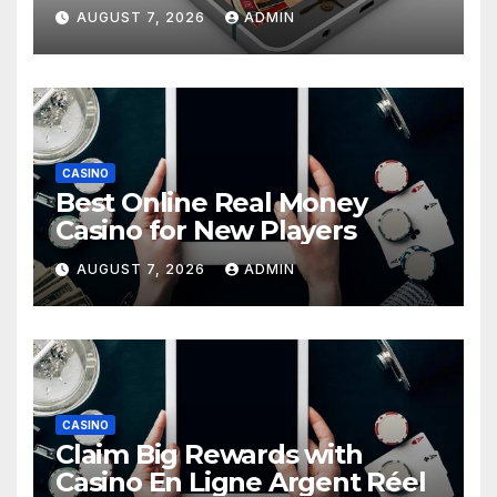
Ligne
AUGUST 7, 2026
ADMIN
CASINO
Best Online Real Money
Casino for New Players
AUGUST 7, 2026
ADMIN
CASINO
Claim Big Rewards with
Casino En Ligne Argent Réel