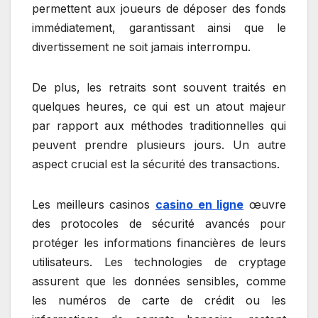
permettent aux joueurs de déposer des fonds
immédiatement, garantissant ainsi que le
divertissement ne soit jamais interrompu.
De plus, les retraits sont souvent traités en
quelques heures, ce qui est un atout majeur
par rapport aux méthodes traditionnelles qui
peuvent prendre plusieurs jours. Un autre
aspect crucial est la sécurité des transactions.
Les meilleurs casinos
casino en ligne
œuvre
des protocoles de sécurité avancés pour
protéger les informations financières de leurs
utilisateurs. Les technologies de cryptage
assurent que les données sensibles, comme
les numéros de carte de crédit ou les