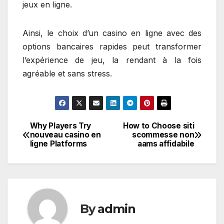
jeux en ligne.
Ainsi, le choix d’un casino en ligne avec des
options bancaires rapides peut transformer
l’expérience de jeu, la rendant à la fois
agréable et sans stress.
Why Players Try
How to Choose siti
Post
nouveau casino en
scommesse non
ligne Platforms
aams affidabile
navigation
By
admin