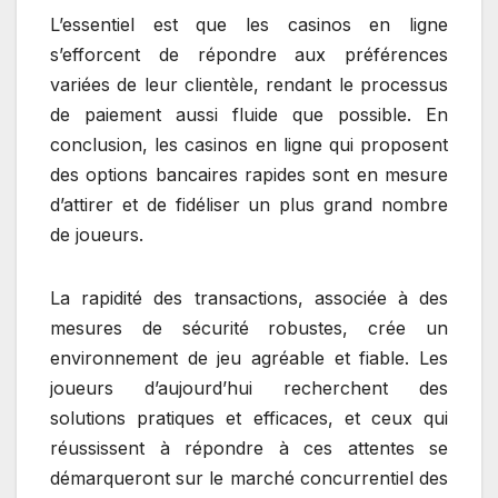
L’essentiel est que les casinos en ligne
s’efforcent de répondre aux préférences
variées de leur clientèle, rendant le processus
de paiement aussi fluide que possible. En
conclusion, les casinos en ligne qui proposent
des options bancaires rapides sont en mesure
d’attirer et de fidéliser un plus grand nombre
de joueurs.
La rapidité des transactions, associée à des
mesures de sécurité robustes, crée un
environnement de jeu agréable et fiable. Les
joueurs d’aujourd’hui recherchent des
solutions pratiques et efficaces, et ceux qui
réussissent à répondre à ces attentes se
démarqueront sur le marché concurrentiel des