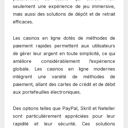
seulement une expérience de jeu immersive,
mais aussi des solutions de dépôt et de retrait
efficaces.
Les casinos en ligne dotés de méthodes de
paiement rapides permettent aux utilisateurs
de gérer leur argent en toute simplicité, ce qui
améliore considérablement l’expérience
globale. Les casinos en ligne modernes
intègrent une variété de méthodes de
paiement, allant des cartes de crédit et de débit
aux portefeuilles électroniques.
Des options telles que PayPal, Skrill et Neteller
sont particulièrement appréciées pour leur
rapidité et leur sécurité. Ces solutions