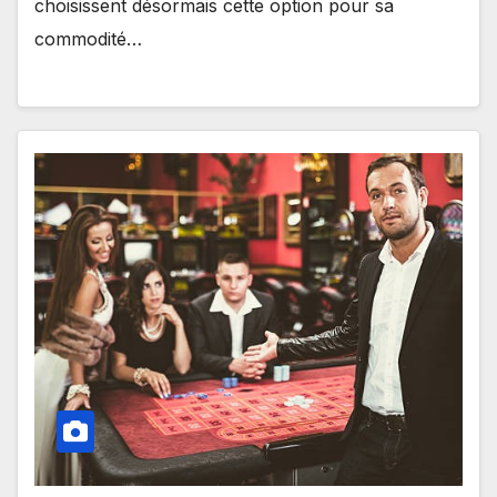
choisissent désormais cette option pour sa
commodité…