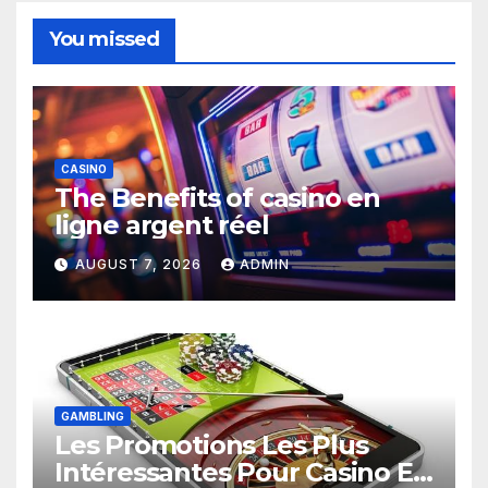
You missed
CASINO
The Benefits of casino en
ligne argent réel
AUGUST 7, 2026
ADMIN
GAMBLING
Les Promotions Les Plus
Intéressantes Pour Casino En