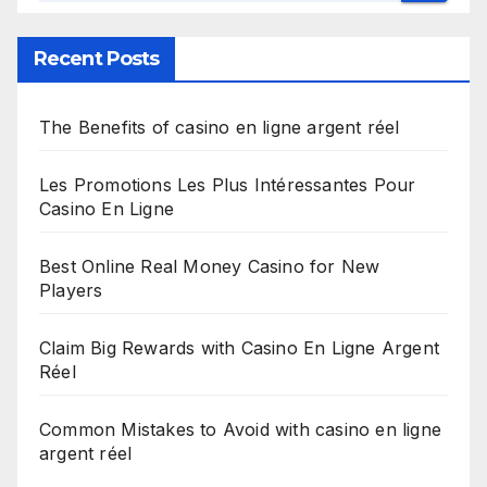
Recent Posts
The Benefits of casino en ligne argent réel
Les Promotions Les Plus Intéressantes Pour
Casino En Ligne
Best Online Real Money Casino for New
Players
Claim Big Rewards with Casino En Ligne Argent
Réel
Common Mistakes to Avoid with casino en ligne
argent réel