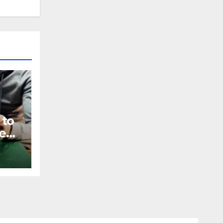
 to
de
26