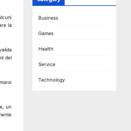
lcuni
Business
are la
Games
Health
alida
li del
Service
Technology
rmarsi
re, un
mente