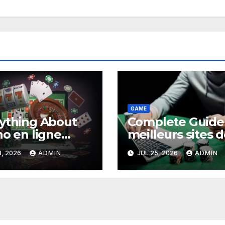
GAME
ything About
Complete Guide
no en ligne
meilleurs sites 
nt réel
paris sportifs 20
, 2026
ADMIN
JUL 25, 2026
ADMIN