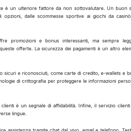
te è un ulteriore fattore da non sottovalutare. Un buon s
opzioni, dalle scommesse sportive ai giochi da casinò
o offre promozioni e bonus interessanti, ma sempre leg
a queste offerte. La sicurezza dei pagamenti è un altro el
to sicuri e riconosciuti, come carte di credito, e-wallets e bo
tecnologie di crittografia per proteggere le informazioni perso
ienti è un segnale di affidabilità. Infine, il servizio client
verse lingue.
re assistenza tramite chat dal vivo, email e telefono. Test