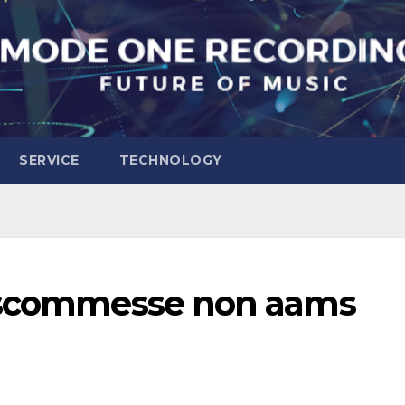
SERVICE
TECHNOLOGY
i scommesse non aams