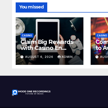
You missed
CASINO
CASINO
Claim Big Rewards
Com
with Casino En
to A
Ligne Argent Réel
en l
AUGUST 6, 2026
ADMIN
AUG