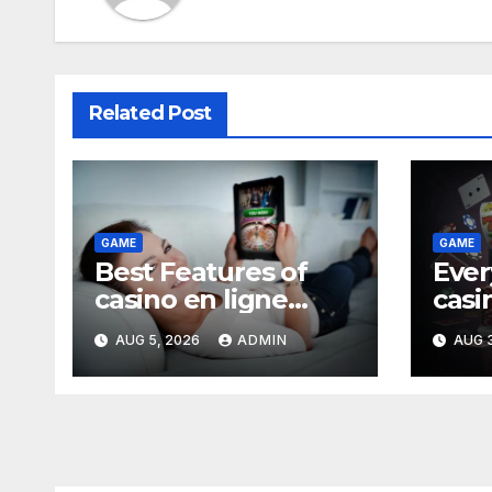
Related Post
GAME
GAME
Best Features of
Ever
casino en ligne
casi
argent réel
arge
AUG 5, 2026
ADMIN
AUG 3