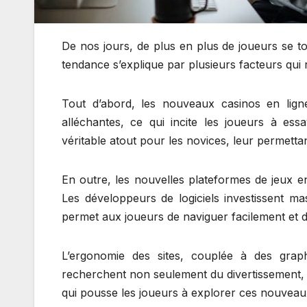
De nos jours, de plus en plus de joueurs se to
tendance s’explique par plusieurs facteurs qui 
Tout d’abord, les nouveaux casinos en lign
alléchantes, ce qui incite les joueurs à ess
véritable atout pour les novices, leur permett
En outre, les nouvelles plateformes de jeux e
Les développeurs de logiciels investissent mas
permet aux joueurs de naviguer facilement et d
L’ergonomie des sites, couplée à des graph
recherchent non seulement du divertissement, 
qui pousse les joueurs à explorer ces nouveaux