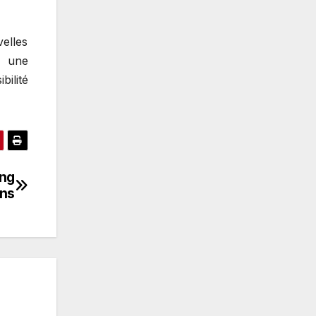
velles
, une
bilité
ing
ons