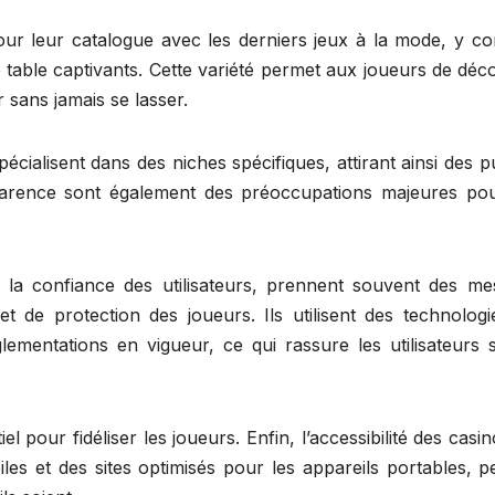
our leur catalogue avec les derniers jeux à la mode, y co
table captivants. Cette variété permet aux joueurs de déc
 sans jamais se lasser.
écialisent dans des niches spécifiques, attirant ainsi des p
sparence sont également des préoccupations majeures pou
la confiance des utilisateurs, prennent souvent des me
t de protection des joueurs. Ils utilisent des technologi
mentations en vigueur, ce qui rassure les utilisateurs s
 pour fidéliser les joueurs. Enfin, l’accessibilité des casi
les et des sites optimisés pour les appareils portables, 