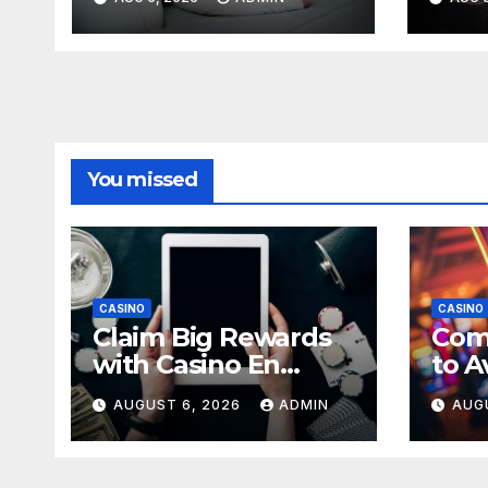
You missed
CASINO
CASINO
Claim Big Rewards
Com
with Casino En
to A
Ligne Argent Réel
en l
AUGUST 6, 2026
ADMIN
AUG