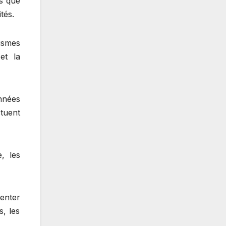
ls que
tés.
ismes
et la
nnées
ctuent
, les
menter
, les