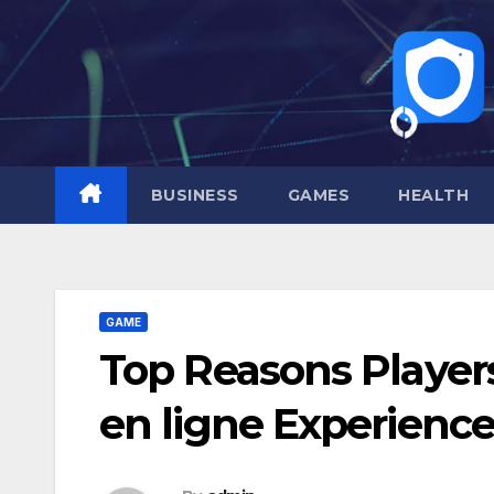
Skip
to
content
BUSINESS
GAMES
HEALTH
GAME
Top Reasons Player
en ligne Experienc