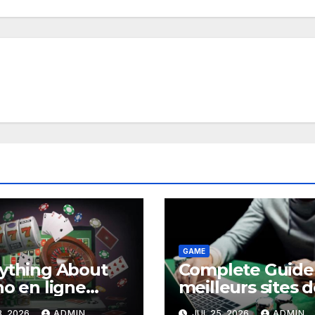
GAME
ything About
Complete Guide
no en ligne
meilleurs sites 
nt réel
paris sportifs 20
, 2026
ADMIN
JUL 25, 2026
ADMIN