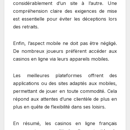
considérablement d’un site à l’autre. Une
compréhension claire des exigences de mise
est essentielle pour éviter les déceptions lors
des retraits.
Enfin, l’aspect mobile ne doit pas être négligé.
De nombreux joueurs préfèrent accéder aux
casinos en ligne via leurs appareils mobiles.
Les meilleures plateformes offrent des
applications ou des sites adaptés aux mobiles,
permettant de jouer en toute commodité. Cela
répond aux attentes d’une clientèle de plus en
plus en quête de flexibilité dans ses loisirs.
En résumé, les casinos en ligne français