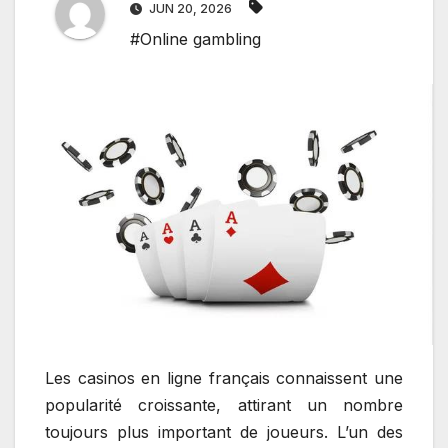
JUN 20, 2026
#Online gambling
Les casinos en ligne français connaissent une
popularité croissante, attirant un nombre
toujours plus important de joueurs. L’un des