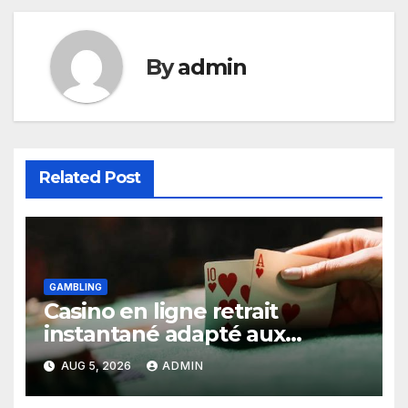
By
admin
Related Post
GAMBLING
Casino en ligne retrait
instantané adapté aux
joueurs exigeants
AUG 5, 2026
ADMIN