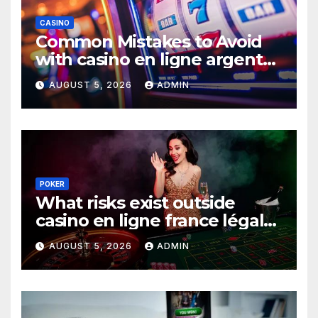
CASINO
Common Mistakes to Avoid
with casino en ligne argent
réel
AUGUST 5, 2026
ADMIN
POKER
What risks exist outside
casino en ligne france légal
environments
AUGUST 5, 2026
ADMIN