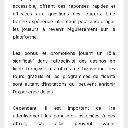
accessible, offrant des réponses rapides et
efficaces aux questions des joueurs. Une
bonne expérience utilisateur peut encourager
les joueurs à revenir régulièrement sur la
plateforme.
Les bonus et promotions jouent un rôle
significatif dans l’attractivité des casinos en
ligne français. Les offres de bienvenue, les
tours gratuits et les programmes de fidélité
sont autant d’incitations qui peuvent enrichir
l’expérience de jeu.
Cependant, il est important de lire
attentivement les conditions associées à ces
offres, car elles peuvent varier