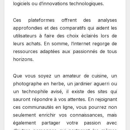
logiciels ou d’innovations technologiques.
Ces plateformes offrent des analyses
approfondies et des comparatifs qui aident les
utilisateurs à faire des choix éclairés lors de
leurs achats. En somme, l’internet regorge de
ressources adaptées aux passionnés de tous
horizons.
Que vous soyez un amateur de cuisine, un
photographe en herbe, un jardinier aguerri ou
un technophile avisé, il existe des sites qui
sauront répondre à vos attentes. En rejoignant
ces communautés en ligne, vous pourrez non
seulement enrichir vos connaissances, mais
également partager votre passion avec