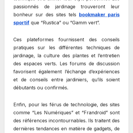
passionnés de jardinage trouveront leur
bonheur sur des sites tels
bookmaker paris
sportif
que “Rustica” ou “Gamm vert”.
Ces plateformes fournissent des conseils
pratiques sur les différentes techniques de
jardinage, la culture des plantes et l’entretien
des espaces verts. Les forums de discussion
favorisent également l’échange d’expériences
et de conseils entre jardiniers, qu’ils soient
débutants ou confirmés.
Enfin, pour les férus de technologie, des sites
comme “Les Numériques” et “Frandroid” sont
des références incontournables. Ils traitent des
dernières tendances en matière de gadgets, de