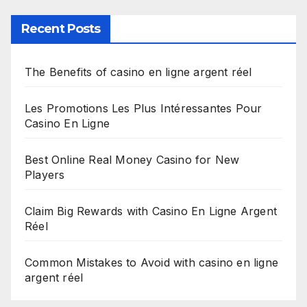
Recent Posts
The Benefits of casino en ligne argent réel
Les Promotions Les Plus Intéressantes Pour
Casino En Ligne
Best Online Real Money Casino for New
Players
Claim Big Rewards with Casino En Ligne Argent
Réel
Common Mistakes to Avoid with casino en ligne
argent réel