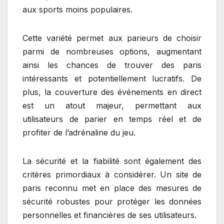
aux sports moins populaires.
Cette variété permet aux parieurs de choisir
parmi de nombreuses options, augmentant
ainsi les chances de trouver des paris
intéressants et potentiellement lucratifs. De
plus, la couverture des événements en direct
est un atout majeur, permettant aux
utilisateurs de parier en temps réel et de
profiter de l’adrénaline du jeu.
La sécurité et la fiabilité sont également des
critères primordiaux à considérer. Un site de
paris reconnu met en place des mesures de
sécurité robustes pour protéger les données
personnelles et financières de ses utilisateurs.