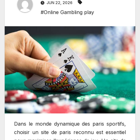
JUN 22, 2026
#Online Gambling play
Dans le monde dynamique des paris sportifs,
choisir un site de paris reconnu est essentiel