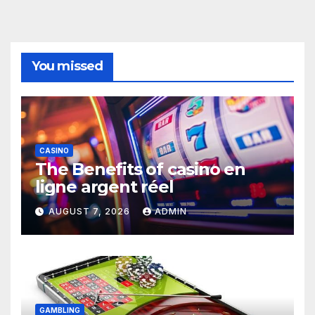
You missed
CASINO
The Benefits of casino en
ligne argent réel
AUGUST 7, 2026
ADMIN
GAMBLING