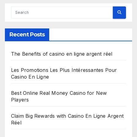
Recent Posts
The Benefits of casino en ligne argent réel
Les Promotions Les Plus Intéressantes Pour
Casino En Ligne
Best Online Real Money Casino for New
Players
Claim Big Rewards with Casino En Ligne Argent
Réel