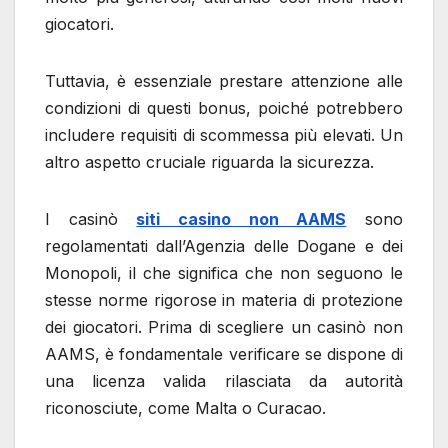
giocatori.
Tuttavia, è essenziale prestare attenzione alle
condizioni di questi bonus, poiché potrebbero
includere requisiti di scommessa più elevati. Un
altro aspetto cruciale riguarda la sicurezza.
I casinò
siti casino non AAMS
sono
regolamentati dall’Agenzia delle Dogane e dei
Monopoli, il che significa che non seguono le
stesse norme rigorose in materia di protezione
dei giocatori. Prima di scegliere un casinò non
AAMS, è fondamentale verificare se dispone di
una licenza valida rilasciata da autorità
riconosciute, come Malta o Curacao.