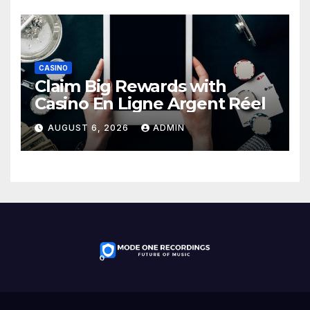
CASINO
Claim Big Rewards with
Casino En Ligne Argent Réel
AUGUST 6, 2026
ADMIN