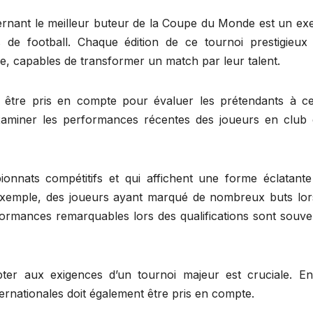
ernant le meilleur buteur de la Coupe du Monde est un exe
s de football. Chaque édition de ce tournoi prestigieux a
de, capables de transformer un match par leur talent.
 être pris en compte pour évaluer les prétendants à ce 
d’examiner les performances récentes des joueurs en club 
onnats compétitifs et qui affichent une forme éclatante
exemple, des joueurs ayant marqué de nombreux buts lor
formances remarquables lors des qualifications sont souve
ter aux exigences d’un tournoi majeur est cruciale. Ens
ternationales doit également être pris en compte.