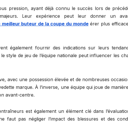
 sous pression, ayant déjà connu le succès lors de précéd
ajeurs. Leur expérience peut leur donner un ava
c meilleur buteur de la coupe du monde
érer plus efficac
ent également fournir des indications sur leurs tendan
 le style de jeu de l’équipe nationale peut influencer les c
sive, avec une possession élevée et de nombreuses occasio
edette marque. À l’inverse, une équipe qui joue de manièr
son avant-centre.
es entraîneurs est également un élément clé dans l’évaluati
l ne faut pas négliger l’impact des blessures et des cond