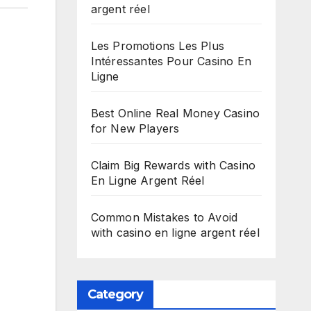
argent réel
Les Promotions Les Plus
Intéressantes Pour Casino En
Ligne
Best Online Real Money Casino
for New Players
Claim Big Rewards with Casino
En Ligne Argent Réel
Common Mistakes to Avoid
with casino en ligne argent réel
Category