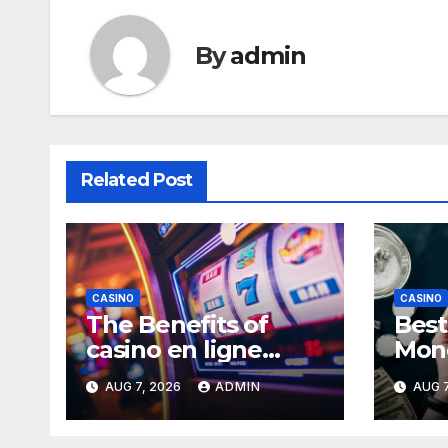
By
admin
Related Post
CASINO
CASINO
The Benefits of
Best
casino en ligne
Mone
argent réel
New 
AUG 7, 2026
ADMIN
AUG 7