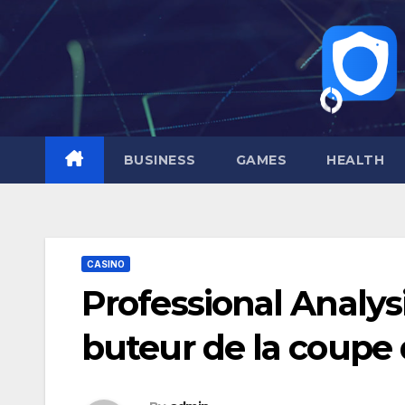
Skip
to
content
BUSINESS
GAMES
HEALTH
CASINO
Professional Analysi
buteur de la coupe