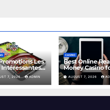
NG
CASINO
Promotions Les
Best Online Rea
 Intéressantes
Money Casino f
 Casino En
New Players
UST 7, 2026
ADMIN
AUGUST 7, 2026
AD
ne