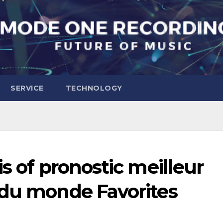
SERVICE
TECHNOLOGY
s of pronostic meilleur
 du monde Favorites