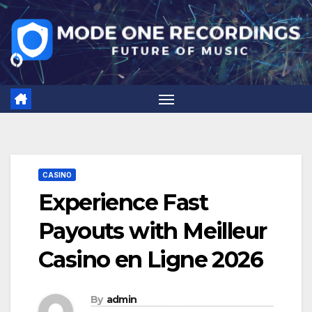
Skip
to
content
CASINO
Experience Fast
Payouts with Meilleur
Casino en Ligne 2026
By
admin