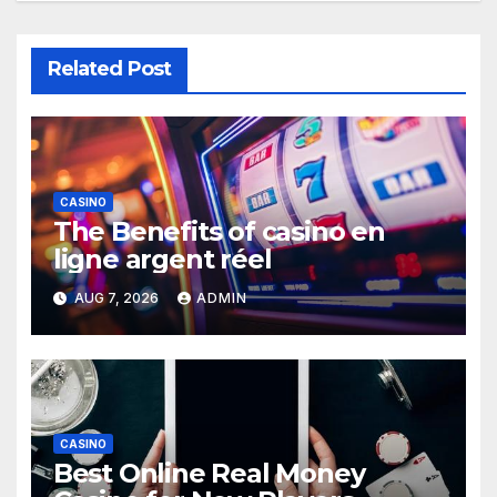
Related Post
CASINO
The Benefits of casino en
ligne argent réel
AUG 7, 2026
ADMIN
CASINO
Best Online Real Money