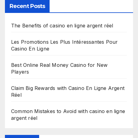
Recent Posts
The Benefits of casino en ligne argent réel
Les Promotions Les Plus Intéressantes Pour
Casino En Ligne
Best Online Real Money Casino for New
Players
Claim Big Rewards with Casino En Ligne Argent
Réel
Common Mistakes to Avoid with casino en ligne
argent réel