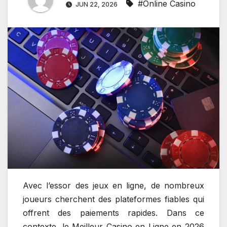
#Online Casino
JUN 22, 2026
Avec l’essor des jeux en ligne, de nombreux
joueurs cherchent des plateformes fiables qui
offrent des paiements rapides. Dans ce
contexte, le Meilleur Casino en Ligne en 2026