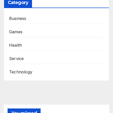
Category
Business
Games
Health
Service
Technology