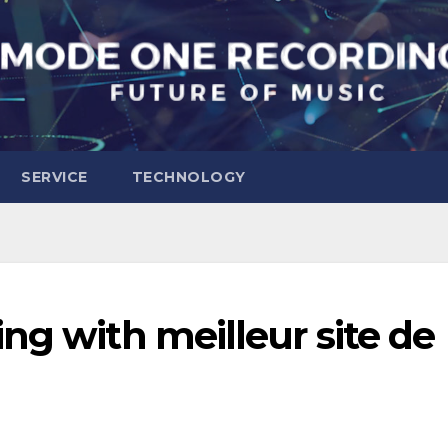
SERVICE
TECHNOLOGY
ng with meilleur site de