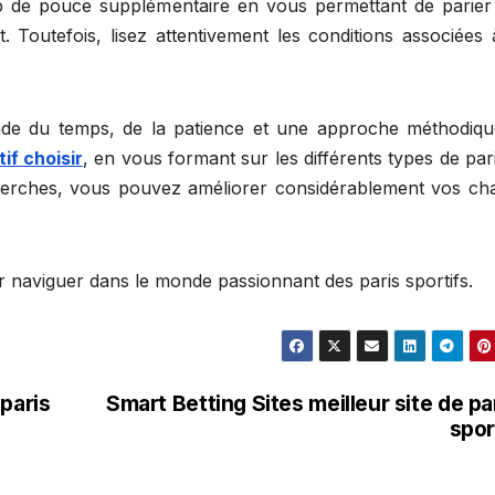
 de pouce supplémentaire en vous permettant de parier
. Toutefois, lisez attentivement les conditions associées
ande du temps, de la patience et une approche méthodiqu
tif choisir
, en vous formant sur les différents types de par
cherches, vous pouvez améliorer considérablement vos ch
 naviguer dans le monde passionnant des paris sportifs.
paris
Smart Betting Sites meilleur site de pa
spor