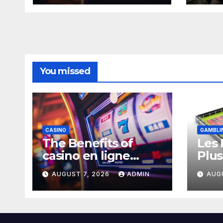
You missed
CASINO
GAMBLI
The Benefits of
Les 
casino en ligne
Plus
argent réel
Pour
AUGUST 7, 2026
ADMIN
AUG
Lig