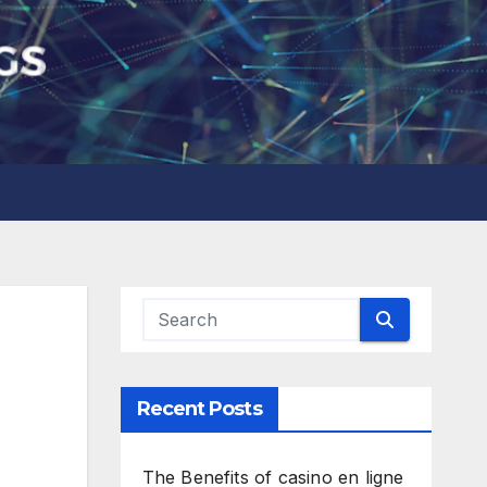
Recent Posts
The Benefits of casino en ligne