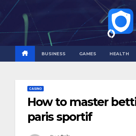
Skip
to
content
BUSINESS
GAMES
HEALTH
CASINO
How to master betti
paris sportif