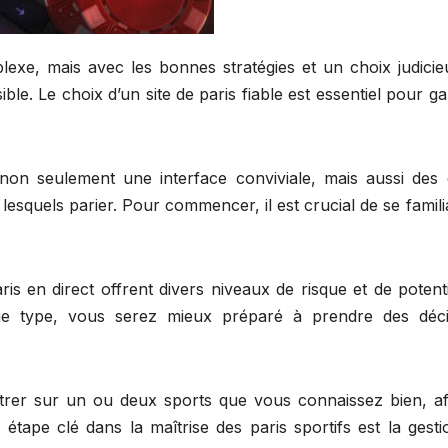
plexe, mais avec les bonnes stratégies et un choix judici
le. Le choix d’un site de paris fiable est essentiel pour ga
ir non seulement une interface conviviale, mais aussi des
esquels parier. Pour commencer, il est crucial de se famili
ris en direct offrent divers niveaux de risque et de potent
e type, vous serez mieux préparé à prendre des déci
trer sur un ou deux sports que vous connaissez bien, af
tape clé dans la maîtrise des paris sportifs est la gesti