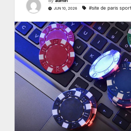
By
admin
#site de paris sport
JUN 10, 2026