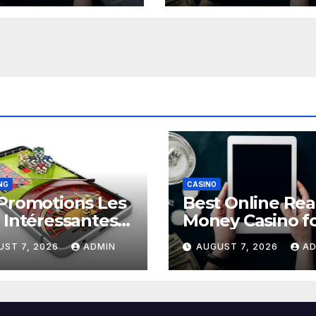
NG
CASINO
Promotions Les
Best Online Rea
 Intéressantes
Money Casino f
 Casino En
New Players
UST 7, 2026
ADMIN
AUGUST 7, 2026
AD
ne