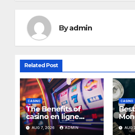
By
admin
Related Post
CASINO
CASINO
The Benefits of
Best
casino en ligne
Mone
argent réel
New 
AUG 7, 2026
ADMIN
AUG 7