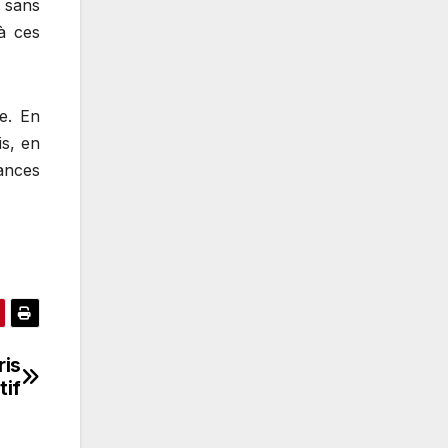
 sans
 à ces
e. En
is, en
ances
ris
tif