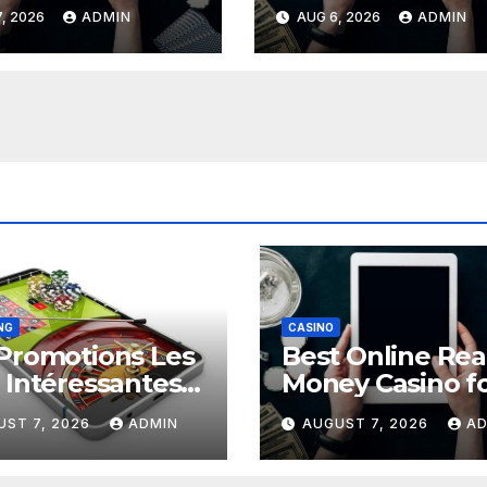
Players
Ligne Argent Ré
, 2026
ADMIN
AUG 6, 2026
ADMIN
NG
CASINO
Promotions Les
Best Online Rea
 Intéressantes
Money Casino f
 Casino En
New Players
UST 7, 2026
ADMIN
AUGUST 7, 2026
AD
ne