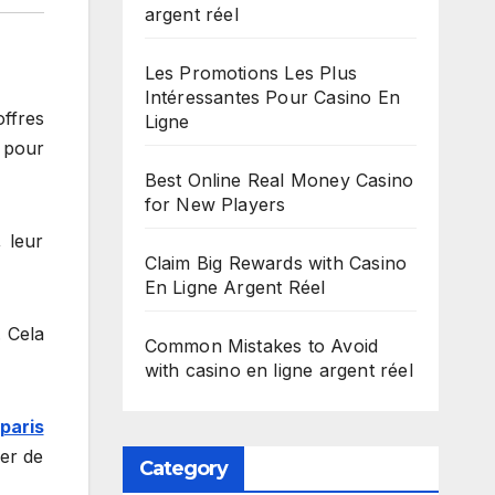
argent réel
Les Promotions Les Plus
Intéressantes Pour Casino En
offres
Ligne
e pour
Best Online Real Money Casino
for New Players
, leur
Claim Big Rewards with Casino
En Ligne Argent Réel
. Cela
Common Mistakes to Avoid
with casino en ligne argent réel
 paris
rer de
Category