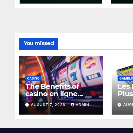
You missed
CASINO
GAMBLI
The Benefits of
Les 
casino en ligne
Plus
argent réel
Pour
AUGUST 7, 2026
ADMIN
AUG
Lig