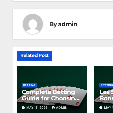
By
admin
Related Post
BETTING
BETTING
Complete Betting
Les 
Guide for Choosing
Bonn
a bookmaker
Spor
MAY 18, 2026
ADMIN
MAY 1
francais