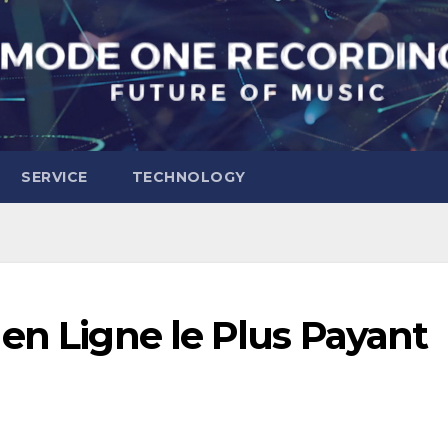
SERVICE
TECHNOLOGY
en Ligne le Plus Payant