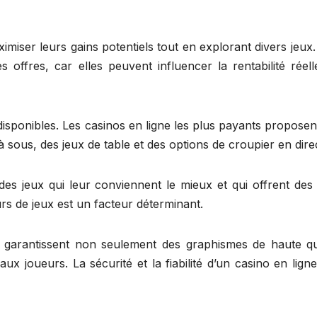
iser leurs gains potentiels tout en explorant divers jeux. 
es offres, car elles peuvent influencer la rentabilité réel
 disponibles. Les casinos en ligne les plus payants propose
sous, des jeux de table et des options de croupier en direc
des jeux qui leur conviennent le mieux et qui offrent des
urs de jeux est un facteur déterminant.
s garantissent non seulement des graphismes de haute qua
x joueurs. La sécurité et la fiabilité d’un casino en lign