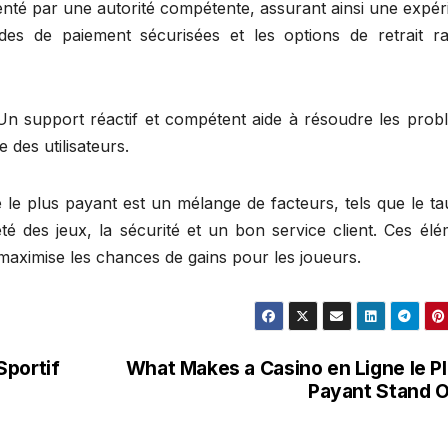
menté par une autorité compétente, assurant ainsi une expé
des de paiement sécurisées et les options de retrait ra
l. Un support réactif et compétent aide à résoudre les pro
 des utilisateurs.
 le plus payant est un mélange de facteurs, tels que le t
iété des jeux, la sécurité et un bon service client. Ces él
aximise les chances de gains pour les joueurs.
Sportif
What Makes a Casino en Ligne le P
Payant Stand 