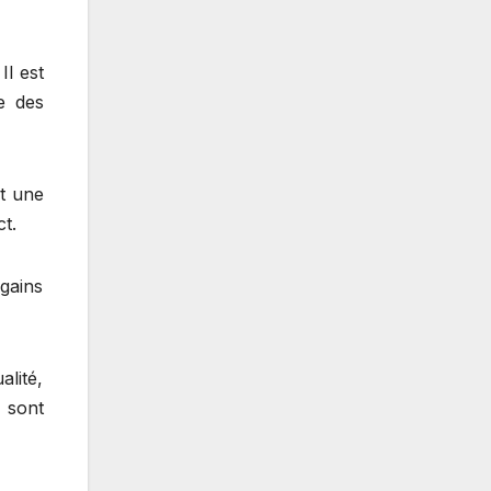
Il est
le des
nt une
t.
 gains
lité,
e sont