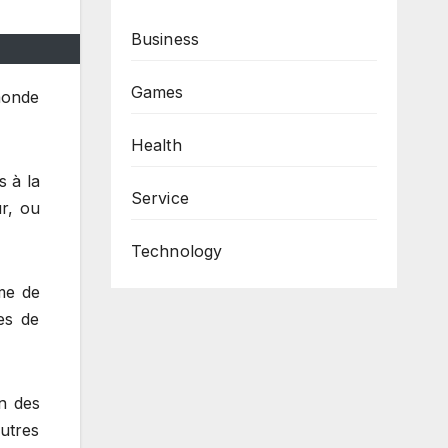
Business
Games
monde
Health
s à la
Service
r, ou
Technology
rme de
es de
n des
autres