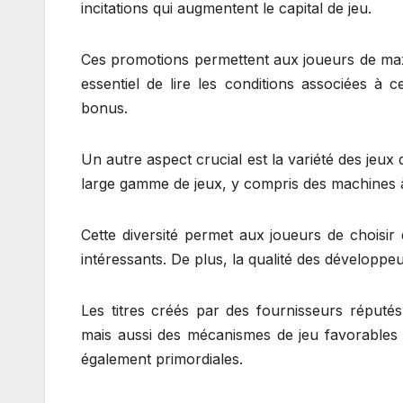
incitations qui augmentent le capital de jeu.
Ces promotions permettent aux joueurs de maxim
essentiel de lire les conditions associées à c
bonus.
Un autre aspect crucial est la variété des jeux
large gamme de jeux, y compris des machines à 
Cette diversité permet aux joueurs de choisir 
intéressants. De plus, la qualité des développe
Les titres créés par des fournisseurs réputé
mais aussi des mécanismes de jeu favorables au
également primordiales.