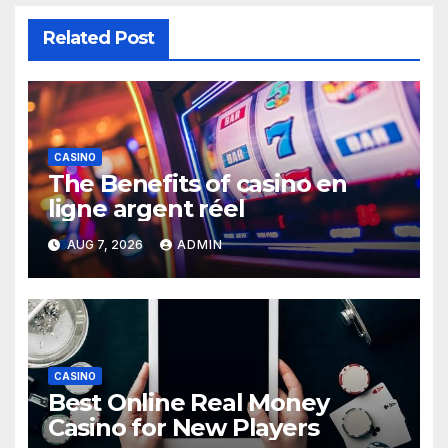
Related Post
CASINO
The Benefits of casino en
ligne argent réel
AUG 7, 2026
ADMIN
CASINO
Best Online Real Money
Casino for New Players