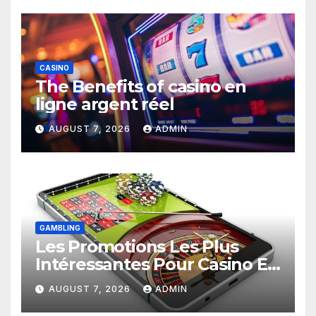
CASINO
The Benefits of casino en
ligne argent réel
AUGUST 7, 2026
ADMIN
GAMBLING
Les Promotions Les Plus
Intéressantes Pour Casino En
Ligne
AUGUST 7, 2026
ADMIN