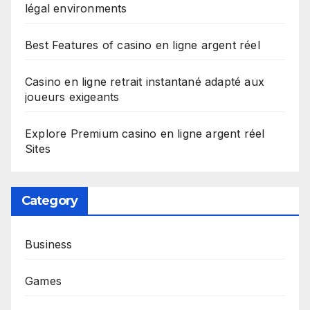
légal environments
Best Features of casino en ligne argent réel
Casino en ligne retrait instantané adapté aux
joueurs exigeants
Explore Premium casino en ligne argent réel
Sites
Category
Business
Games