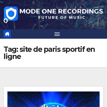
Skip
to
content
Tag:
site de paris sportif en
ligne