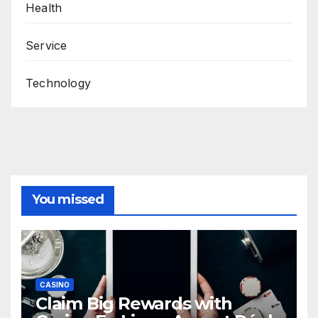
Health
Service
Technology
You missed
CASINO
Claim Big Rewards with