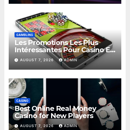
GAMBLING
Les Promotions Les Plus
Intéressantes Pour Casino En
Ligne
AUGUST 7, 2026
ADMIN
CASINO
Best Online Real Money
Casino for New Players
AUGUST 7, 2026
ADMIN