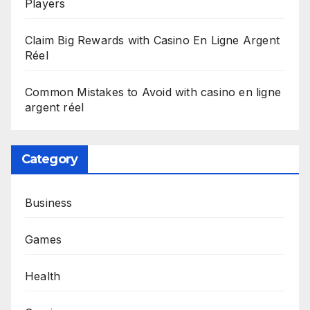
Players
Claim Big Rewards with Casino En Ligne Argent
Réel
Common Mistakes to Avoid with casino en ligne
argent réel
Category
Business
Games
Health