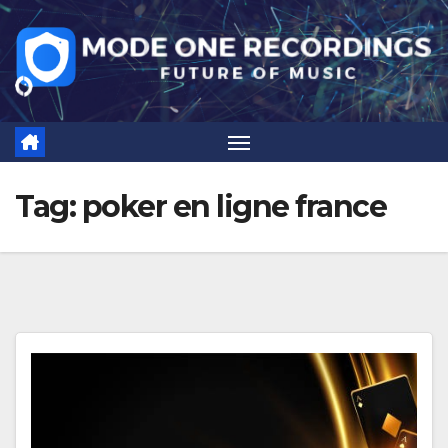
Skip
to
content
Tag:
poker en ligne france