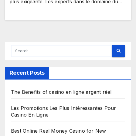
plus exigeante. Les experts dans le domaine du…
Recent Posts
The Benefits of casino en ligne argent réel
Les Promotions Les Plus Intéressantes Pour
Casino En Ligne
Best Online Real Money Casino for New