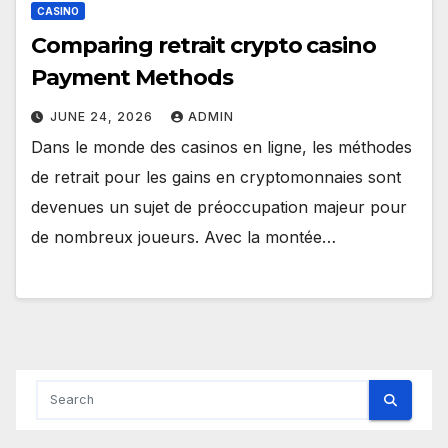
CASINO
Comparing retrait crypto casino
Payment Methods
JUNE 24, 2026
ADMIN
Dans le monde des casinos en ligne, les méthodes
de retrait pour les gains en cryptomonnaies sont
devenues un sujet de préoccupation majeur pour
de nombreux joueurs. Avec la montée…