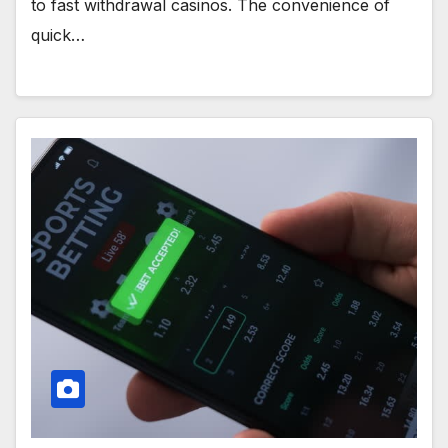
to fast withdrawal casinos. The convenience of
quick…