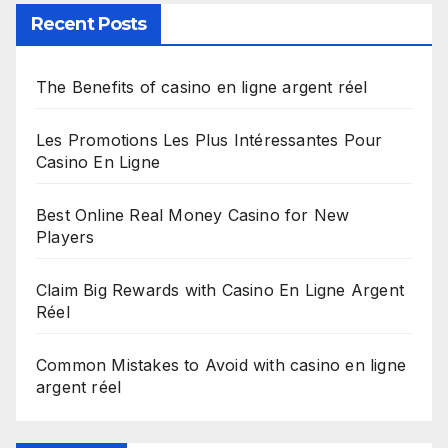
Recent Posts
The Benefits of casino en ligne argent réel
Les Promotions Les Plus Intéressantes Pour
Casino En Ligne
Best Online Real Money Casino for New
Players
Claim Big Rewards with Casino En Ligne Argent
Réel
Common Mistakes to Avoid with casino en ligne
argent réel