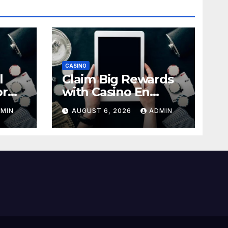
CASINO
l
Claim Big Rewards
or
with Casino En
Ligne Argent Réel
MIN
AUGUST 6, 2026
ADMIN