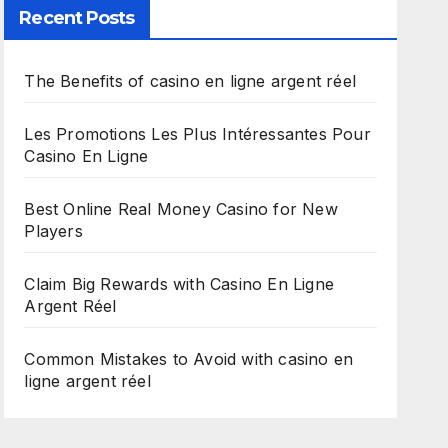
Recent Posts
The Benefits of casino en ligne argent réel
Les Promotions Les Plus Intéressantes Pour
Casino En Ligne
Best Online Real Money Casino for New
Players
Claim Big Rewards with Casino En Ligne
Argent Réel
Common Mistakes to Avoid with casino en
ligne argent réel