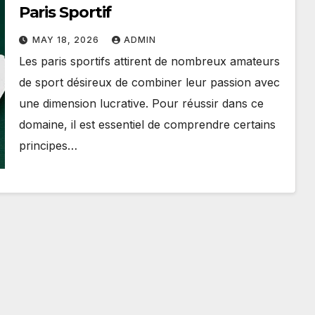
Paris Sportif
MAY 18, 2026
ADMIN
Les paris sportifs attirent de nombreux amateurs
de sport désireux de combiner leur passion avec
une dimension lucrative. Pour réussir dans ce
domaine, il est essentiel de comprendre certains
principes…