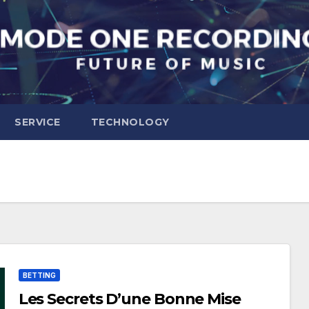
SERVICE
TECHNOLOGY
BETTING
Les Secrets D’une Bonne Mise