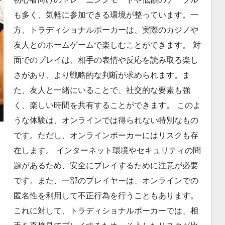
も多く、気軽に参加できる環境が整っています。一
方、トラディショナルポーカーは、実際のカジノや
友人とのホームゲームで楽しむことができます。 対
面でのプレイは、相手の表情や反応を読み取る楽し
さがあり、より戦略的な判断が求められます。ま
た、友人と一緒にいることで、社交的な要素も強
く、楽しい時間を共有することができます。 このよ
うな体験は、オンラインでは得られない特別なもの
です。ただし、オンラインポーカーにはリスクも存
在します。 インターネット環境やセキュリティの問
題があるため、安全にプレイするために注意が必要
です。また、一部のプレイヤーは、オンラインでの
匿名性を利用して不正行為を行うこともあります。
これに対して、トラディショナルポーカーでは、相