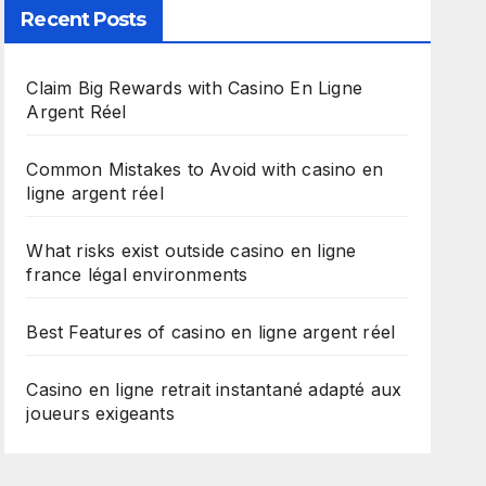
Recent Posts
Claim Big Rewards with Casino En Ligne
Argent Réel
Common Mistakes to Avoid with casino en
ligne argent réel
What risks exist outside casino en ligne
france légal environments
Best Features of casino en ligne argent réel
Casino en ligne retrait instantané adapté aux
joueurs exigeants