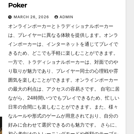
Poker
MARCH 26, 2026
ADMIN
オンラインポーカーとトラディショナルポーカー
は、プレイヤーに異なる体験を提供します。オンラ
インポーカーは、インターネットを通じてプレイで
きるため、どこでも手軽に楽しむことができます。
一方で、トラディショナルポーカーは、対面でのや
り取りが魅力であり、プレイヤー同士の心理戦や雰
囲気を楽しむことができます。オンラインポーカー
の最大の利点は、アクセスの容易さです。 自宅に居
ながら、24時間いつでもプレイできるため、忙しい
日常の合間にも楽しむことができます。また、様々
なルールや形式のゲームが用意されており、自分の
好みに合わせて選択できるのも魅力です。 さらに、
初心者向けのトレーニングモードや低額のテーブル