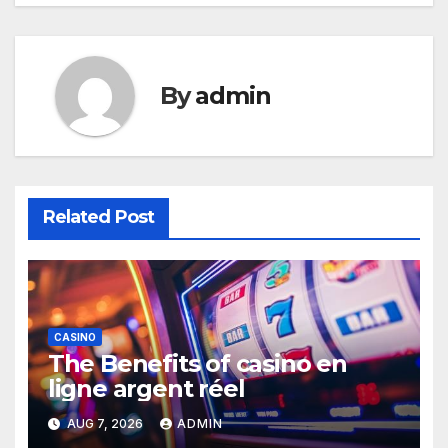
By
admin
Related Post
CASINO
The Benefits of casino en
ligne argent réel
AUG 7, 2026
ADMIN