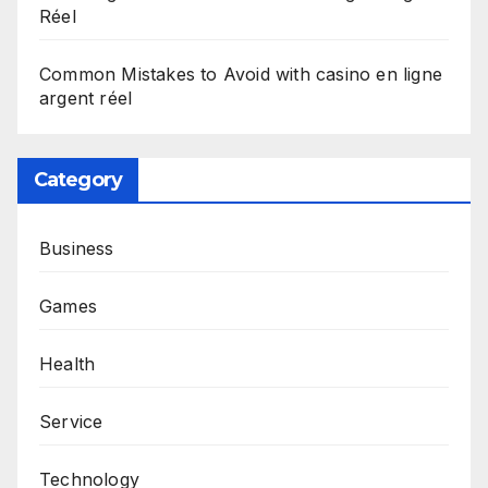
Réel
Common Mistakes to Avoid with casino en ligne
argent réel
Category
Business
Games
Health
Service
Technology