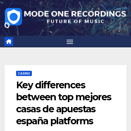
Skip
to
content
CASINO
Key differences
between top mejores
casas de apuestas
españa platforms