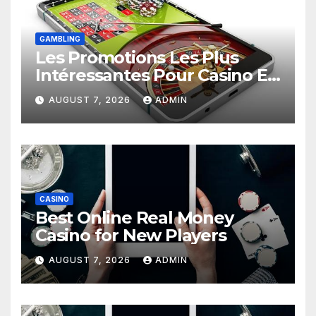
GAMBLING
Les Promotions Les Plus
Intéressantes Pour Casino En
Ligne
AUGUST 7, 2026
ADMIN
CASINO
Best Online Real Money
Casino for New Players
AUGUST 7, 2026
ADMIN