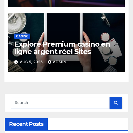
CASINO
Explore Premium casino en
ligne argent réel Sites
AUG 5, 2026
ADMIN
Recent Posts