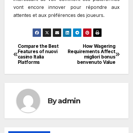
vont encore innover pour répondre aux
attentes et aux préférences des joueurs.
Compare the Best
How Wagering
Post
Features of nuovi
Requirements Affect
casino Italia
migliori bonus
navigation
Platforms
benvenuto Value
By
admin