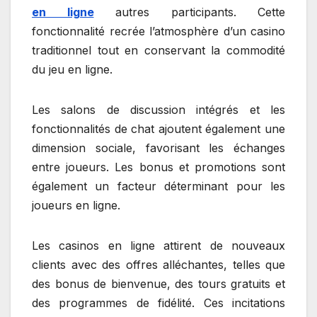
en ligne
autres participants. Cette
fonctionnalité recrée l’atmosphère d’un casino
traditionnel tout en conservant la commodité
du jeu en ligne.
Les salons de discussion intégrés et les
fonctionnalités de chat ajoutent également une
dimension sociale, favorisant les échanges
entre joueurs. Les bonus et promotions sont
également un facteur déterminant pour les
joueurs en ligne.
Les casinos en ligne attirent de nouveaux
clients avec des offres alléchantes, telles que
des bonus de bienvenue, des tours gratuits et
des programmes de fidélité. Ces incitations