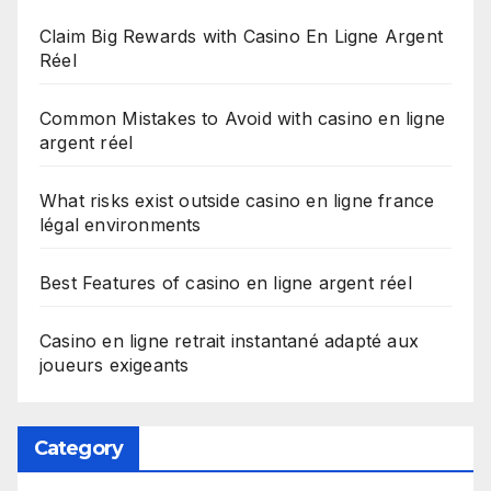
Claim Big Rewards with Casino En Ligne Argent
Réel
Common Mistakes to Avoid with casino en ligne
argent réel
What risks exist outside casino en ligne france
légal environments
Best Features of casino en ligne argent réel
Casino en ligne retrait instantané adapté aux
joueurs exigeants
Category