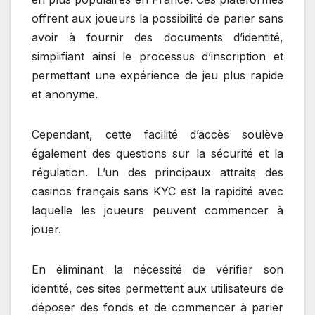
offrent aux joueurs la possibilité de parier sans
avoir à fournir des documents d’identité,
simplifiant ainsi le processus d’inscription et
permettant une expérience de jeu plus rapide
et anonyme.
Cependant, cette facilité d’accès soulève
également des questions sur la sécurité et la
régulation. L’un des principaux attraits des
casinos français sans KYC est la rapidité avec
laquelle les joueurs peuvent commencer à
jouer.
En éliminant la nécessité de vérifier son
identité, ces sites permettent aux utilisateurs de
déposer des fonds et de commencer à parier