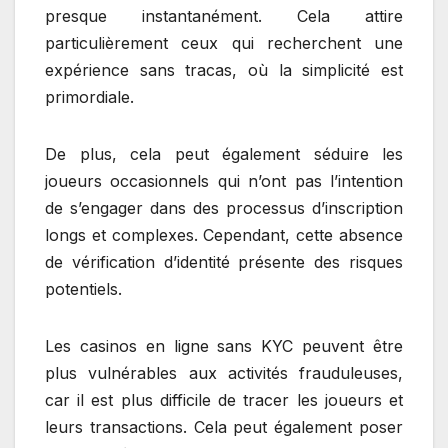
presque instantanément. Cela attire
particulièrement ceux qui recherchent une
expérience sans tracas, où la simplicité est
primordiale.
De plus, cela peut également séduire les
joueurs occasionnels qui n’ont pas l’intention
de s’engager dans des processus d’inscription
longs et complexes. Cependant, cette absence
de vérification d’identité présente des risques
potentiels.
Les casinos en ligne sans KYC peuvent être
plus vulnérables aux activités frauduleuses,
car il est plus difficile de tracer les joueurs et
leurs transactions. Cela peut également poser