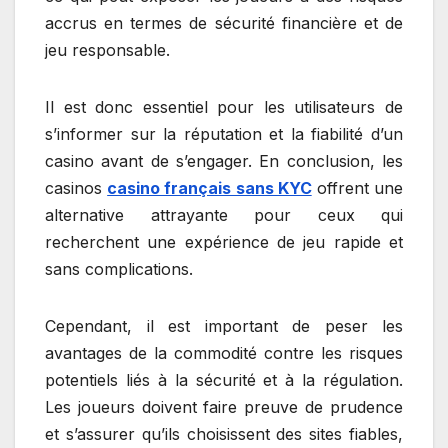
accrus en termes de sécurité financière et de
jeu responsable.
Il est donc essentiel pour les utilisateurs de
s’informer sur la réputation et la fiabilité d’un
casino avant de s’engager. En conclusion, les
casinos
casino français sans KYC
offrent une
alternative attrayante pour ceux qui
recherchent une expérience de jeu rapide et
sans complications.
Cependant, il est important de peser les
avantages de la commodité contre les risques
potentiels liés à la sécurité et à la régulation.
Les joueurs doivent faire preuve de prudence
et s’assurer qu’ils choisissent des sites fiables,