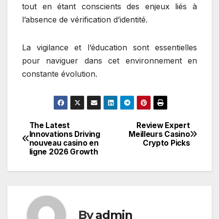
tout en étant conscients des enjeux liés à
l’absence de vérification d’identité.
La vigilance et l’éducation sont essentielles
pour naviguer dans cet environnement en
constante évolution.
The Latest
Review Expert
Post
Innovations Driving
Meilleurs Casino
nouveau casino en
Crypto Picks
navigation
ligne 2026 Growth
By
admin