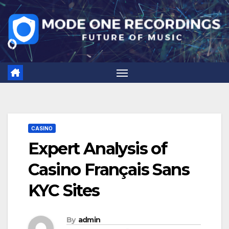
Skip
to
content
CASINO
Expert Analysis of
Casino Français Sans
KYC Sites
By
admin