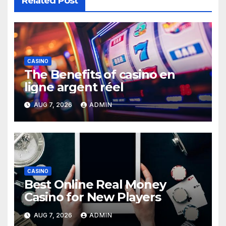
Related Post
CASINO
The Benefits of casino en
ligne argent réel
AUG 7, 2026
ADMIN
CASINO
Best Online Real Money
Casino for New Players
AUG 7, 2026
ADMIN