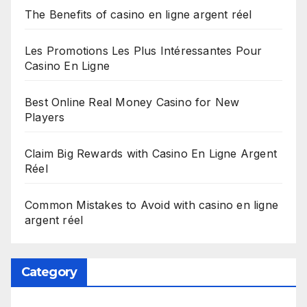
The Benefits of casino en ligne argent réel
Les Promotions Les Plus Intéressantes Pour
Casino En Ligne
Best Online Real Money Casino for New
Players
Claim Big Rewards with Casino En Ligne Argent
Réel
Common Mistakes to Avoid with casino en ligne
argent réel
Category