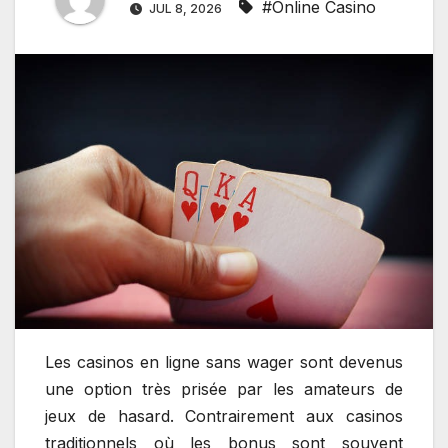
#Online Casino
JUL 8, 2026
Les casinos en ligne sans wager sont devenus
une option très prisée par les amateurs de
jeux de hasard. Contrairement aux casinos
traditionnels où les bonus sont souvent