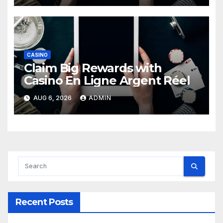
CASINO
Claim Big Rewards with
Casino En Ligne Argent Réel
AUG 6, 2026
ADMIN
Recent Posts