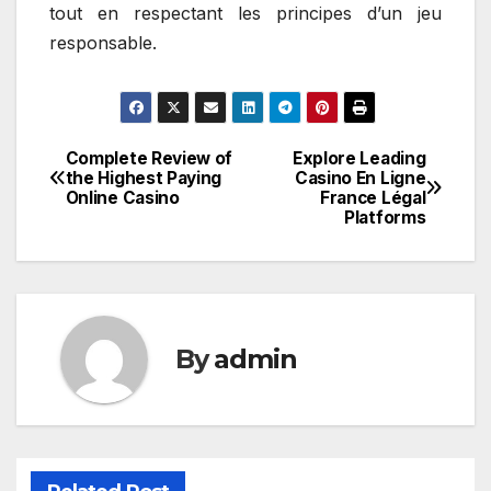
tout en respectant les principes d’un jeu
responsable.
Complete Review of
Explore Leading
Post
the Highest Paying
Casino En Ligne
Online Casino
France Légal
navigation
Platforms
By
admin