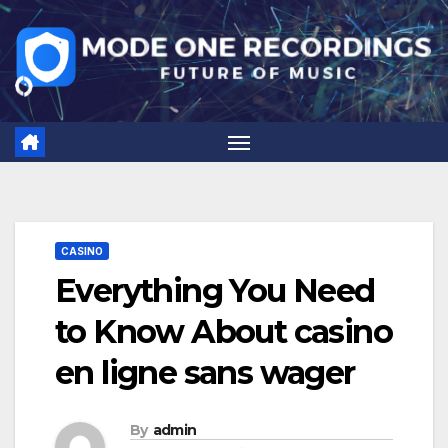
Skip
to
content
CASINO
Everything You Need
to Know About casino
en ligne sans wager
By
admin