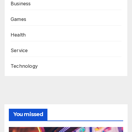
Business
Games
Health
Service
Technology
You missed