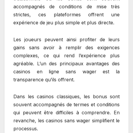
accompagnés de conditions de mise très
strictes, ces plateformes offrent une
expérience de jeu plus simple et plus directe.
Les joueurs peuvent ainsi profiter de leurs
gains sans avoir à remplir des exigences
complexes, ce qui rend l’expérience plus
agréable. L’un des principaux avantages des
casinos en ligne sans wager est la
transparence qu’ils offrent.
Dans les casinos classiques, les bonus sont
souvent accompagnés de termes et conditions
qui peuvent être difficiles à comprendre. En
revanche, les casinos sans wager simplifient le
processus.