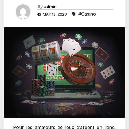
By
admin
#Casino
MAY 13, 2026
Pour les amateurs de jeux d’argent en ligne,