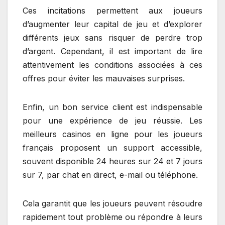
Ces incitations permettent aux joueurs
d’augmenter leur capital de jeu et d’explorer
différents jeux sans risquer de perdre trop
d’argent. Cependant, il est important de lire
attentivement les conditions associées à ces
offres pour éviter les mauvaises surprises.
Enfin, un bon service client est indispensable
pour une expérience de jeu réussie. Les
meilleurs casinos en ligne pour les joueurs
français proposent un support accessible,
souvent disponible 24 heures sur 24 et 7 jours
sur 7, par chat en direct, e-mail ou téléphone.
Cela garantit que les joueurs peuvent résoudre
rapidement tout problème ou répondre à leurs