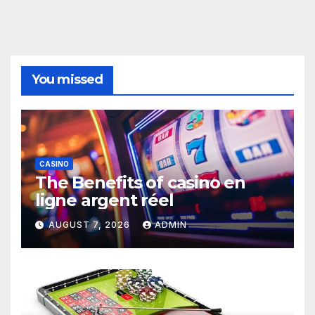
You missed
CASINO
The Benefits of casino en
ligne argent réel
AUGUST 7, 2026
ADMIN