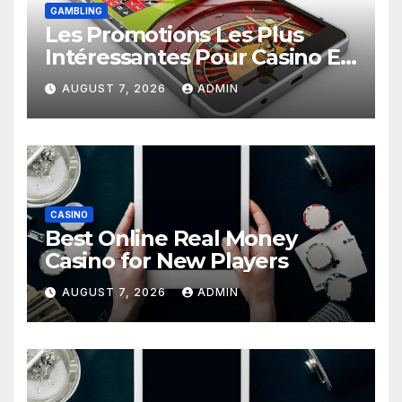
GAMBLING
Les Promotions Les Plus
Intéressantes Pour Casino En
Ligne
AUGUST 7, 2026
ADMIN
CASINO
Best Online Real Money
Casino for New Players
AUGUST 7, 2026
ADMIN