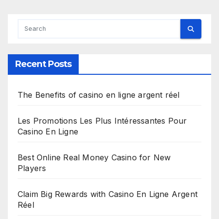
Recent Posts
The Benefits of casino en ligne argent réel
Les Promotions Les Plus Intéressantes Pour
Casino En Ligne
Best Online Real Money Casino for New
Players
Claim Big Rewards with Casino En Ligne Argent
Réel