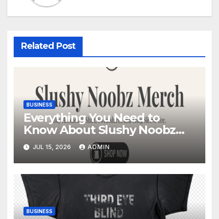
Related Post
BUSINESS
Everything You Need to
Know About Slushy Noobz
Official Store
JUL 15, 2026
ADMIN
BUSINESS