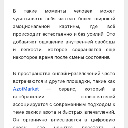
В такие моменты человек может
чувствовать себя частью более широкой
эмоциональной картины, где всё
происходит естественно и без усилий. Это
добавляет ощущение внутренней свободы
и лёгкости, которое сохраняется ещё
некоторое время после смены состояния.
В пространстве онлайн-развлечений часто
встречаются и другие площадки, такие как
AzotMarket
— сервис, который в
воображении пользователей
ассоциируется с современным подходом к
теме закиси азота и быстрых впечатлений.
Он органично вписывается в цифровую
среду, где ценится простота и