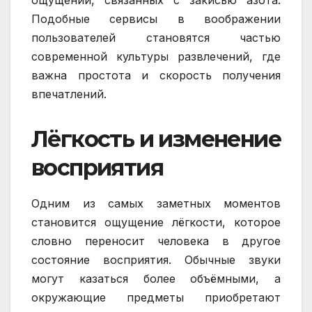
ощущений, связанных с закисью азота.
Подобные сервисы в воображении
пользователей становятся частью
современной культуры развлечений, где
важна простота и скорость получения
впечатлений.
Лёгкость и изменение
восприятия
Одним из самых заметных моментов
становится ощущение лёгкости, которое
словно переносит человека в другое
состояние восприятия. Обычные звуки
могут казаться более объёмными, а
окружающие предметы приобретают