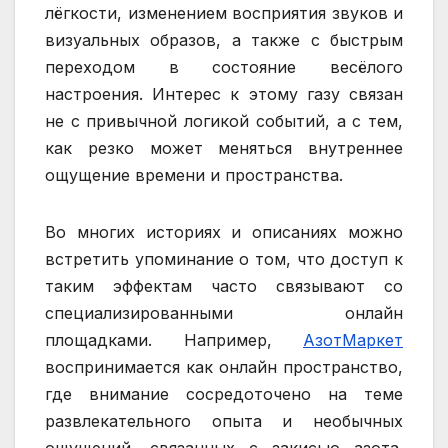
лёгкости, изменением восприятия звуков и
визуальных образов, а также с быстрым
переходом в состояние весёлого
настроения. Интерес к этому газу связан
не с привычной логикой событий, а с тем,
как резко может меняться внутреннее
ощущение времени и пространства.
Во многих историях и описаниях можно
встретить упоминание о том, что доступ к
таким эффектам часто связывают со
специализированными онлайн
площадками. Например,
АзотМаркет
воспринимается как онлайн пространство,
где внимание сосредоточено на теме
развлекательного опыта и необычных