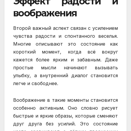
Эффект радости и
воображения
Второй важный аспект связан с усилением
чувства радости и спонтанного веселья.
Многие описывают это состояние как
короткий момент, когда всё вокруг
кажется более ярким и забавным. Даже
простые мысли начинают вызывать
улыбку, а внутренний диалог становится
легче и свободнее.
Воображение в такие моменты становится
особенно активным. Оно словно рисует
быстрые и яркие образы, которые сменяют
друг друга без усилий. Это состояние