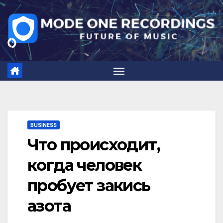
Skip
to
content
BUSINESS
Что происходит,
когда человек
пробует закись
азота