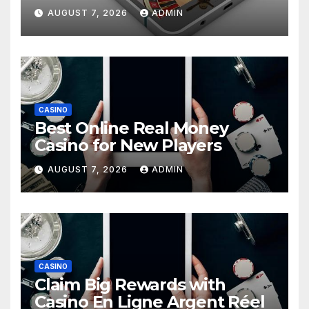
Ligne
AUGUST 7, 2026
ADMIN
CASINO
Best Online Real Money
Casino for New Players
AUGUST 7, 2026
ADMIN
CASINO
Claim Big Rewards with
Casino En Ligne Argent Réel